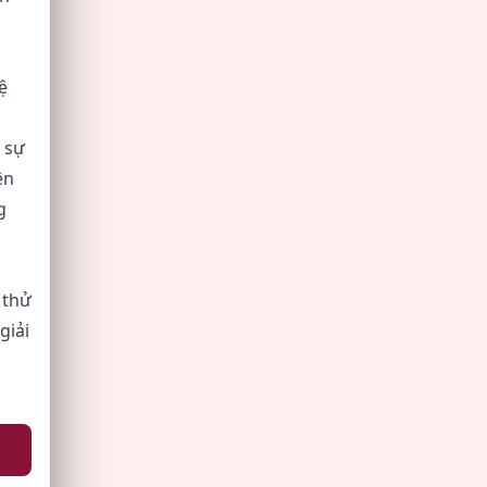
ệ
g
 sự
ên
g
 thử
giải