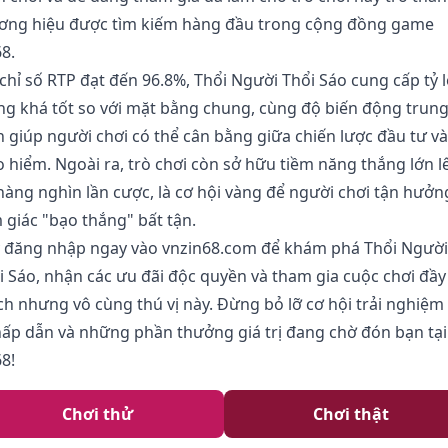
ơng hiệu được tìm kiếm hàng đầu trong cộng đồng game
68.
 chỉ số RTP đạt đến 96.8%, Thổi Người Thổi Sáo cung cấp tỷ l
ng khá tốt so với mặt bằng chung, cùng độ biến động trun
h giúp người chơi có thể cân bằng giữa chiến lược đầu tư và
 hiểm. Ngoài ra, trò chơi còn sở hữu tiềm năng thắng lớn l
 hàng nghìn lần cược, là cơ hội vàng để người chơi tận hưởn
 giác "bạo thắng" bất tận.
 đăng nhập ngay vào vnzin68.com để khám phá Thổi Người
i Sáo, nhận các ưu đãi độc quyền và tham gia cuộc chơi đầy
ch nhưng vô cùng thú vị này. Đừng bỏ lỡ cơ hội trải nghiệm 
 hấp dẫn và những phần thưởng giá trị đang chờ đón bạn tại
68!
Chơi thử
Chơi thật