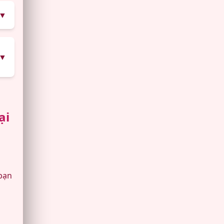
▼
▼
ại
 bạn