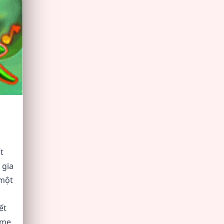
t
 gia
 một
ết
ame