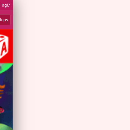
 ngữ
Ngay