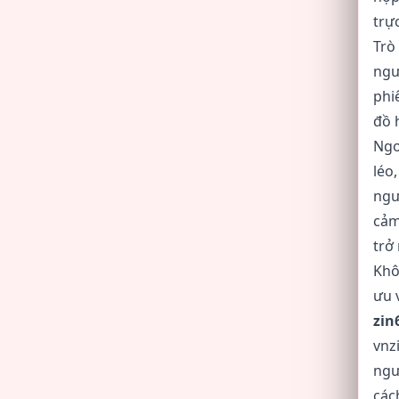
trự
Trò
ngư
phi
đồ 
Ngo
léo
ngư
cảm
trở
Khô
ưu 
zin
vnz
ngư
các