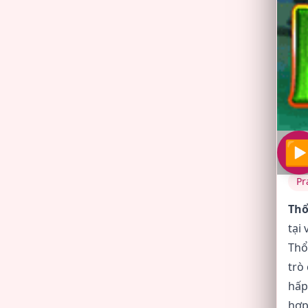
Th
Pr
Thổ
tại
Thổ
trò 
hấp
hợp