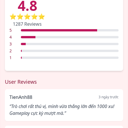
4.8
⭐⭐⭐⭐⭐
1287 Reviews
5
4
3
2
1
User Reviews
TienAnh88
3 ngày trước
“Trò chơi rất thú vị, mình vừa thắng lớn đến 1000 xu!
Gameplay cực kỳ mượt mà.”