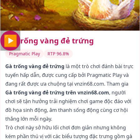
▶
Gà trống vàng đẻ trứng
Pragmatic Play
RTP 96.8%
Gà trống vàng đẻ trứng
là một trò chơi đánh bài trực
tuyến hấp dẫn, được cung cấp bởi Pragmatic Play và
đang rất được ưa chuộng tại vnzin68.com. Tham gia
Gà trống vàng đẻ trứng trên vnzin68.com
, người
chơi sẽ tận hưởng trải nghiệm chơi game độc đáo với
đồ họa sinh động, âm thanh sống động cùng cơ hội
thắng lớn mỗi ngày.
Trò chơi này sở hữu lối chơi đơn giản nhưng không
kém phần thú vị với các biểu tượng đặc trưng gồm gà