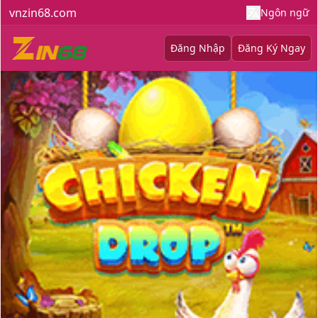
vnzin68.com
Ngôn ngữ
Đăng Nhập
Đăng Ký Ngay