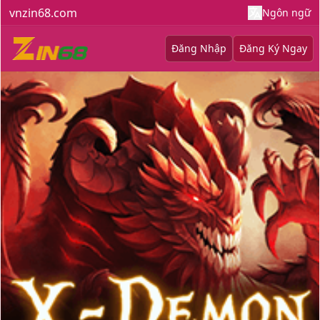
vnzin68.com
Ngôn ngữ
Đăng Nhập
Đăng Ký Ngay