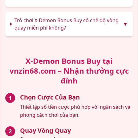
Trò chơi X-Demon Bonus Buy có chế độ vòng
▼
quay miễn phí không?
X-Demon Bonus Buy tại
vnzin68.com – Nhận thưởng cực
đỉnh
Chọn Cược Của Bạn
1
Thiết lập số tiền cược phù hợp với ngân sách và
phong cách chơi của bạn.
Quay Vòng Quay
2