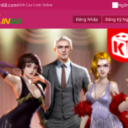
in68.com
Ngôn
Đỉnh Cao Cược Online
Đăng Nhập
Đăng Ký N