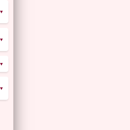
▼
▼
▼
▼