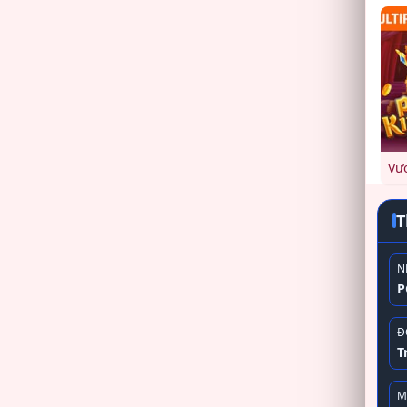
T
N
P
Đ
T
M