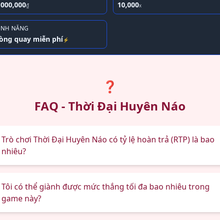
,000,000
10,000
₫
x
ÍNH NĂNG
òng quay miễn phí
⚡
❓
FAQ - Thời Đại Huyên Náo
Trò chơi Thời Đại Huyên Náo có tỷ lệ hoàn trả (RTP) là bao
nhiêu?
Tôi có thể giành được mức thắng tối đa bao nhiêu trong
game này?