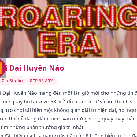
▶
ời Đại Huyên Náo
 Zin Studio
RTP 96.85%
i Đại Huyên Náo mang đến một làn gió mới cho những tín 
 mê quay hũ tại vnzin68. Với đồ họa rực rỡ và âm thanh sôi
g, trò chơi tái hiện một không gian giải trí hiện đại, nơi ngư
i có thể dễ dàng đắm mình vào những vòng quay may mắn
 tìm những phần thưởng giá trị nhất.
m đặc biệt của tựa game này nằm ở hệ thống biểu tượng đ