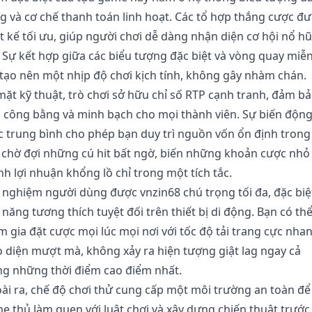
g và cơ chế thanh toán linh hoạt. Các tổ hợp thắng cược đ
ết kế tối ưu, giúp người chơi dễ dàng nhận diện cơ hội nổ hũ
. Sự kết hợp giữa các biểu tượng đặc biệt và vòng quay miễ
 tạo nên một nhịp độ chơi kịch tính, không gây nhàm chán.
mặt kỹ thuật, trò chơi sở hữu chỉ số RTP cạnh tranh, đảm b
h công bằng và minh bạch cho mọi thành viên. Sự biến động
 trung bình cho phép bạn duy trì nguồn vốn ổn định trong
 chờ đợi những cú hit bất ngờ, biến những khoản cược nhỏ
nh lợi nhuận khổng lồ chỉ trong một tích tắc.
i nghiệm người dùng được vnzin68 chú trọng tối đa, đặc biệt
 năng tương thích tuyệt đối trên thiết bị di động. Bạn có th
m gia đặt cược mọi lúc mọi nơi với tốc độ tải trang cực nhan
o diện mượt mà, không xảy ra hiện tượng giật lag ngay cả
ng những thời điểm cao điểm nhất.
ài ra, chế độ chơi thử cung cấp một môi trường an toàn để
e thủ làm quen với luật chơi và xây dựng chiến thuật trước